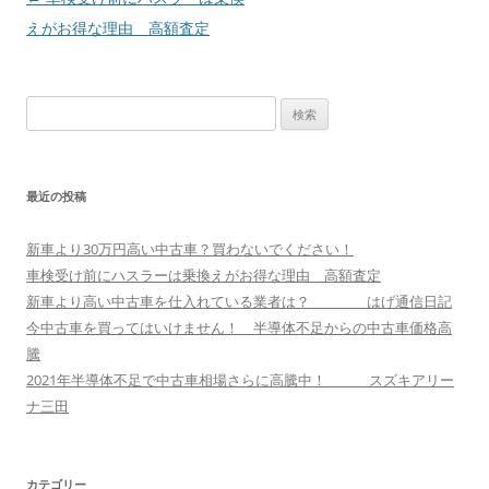
稿
えがお得な理由 高額査定
ナ
ビ
検
ゲ
索:
ー
シ
最近の投稿
ョ
ン
新車より30万円高い中古車？買わないでください！
車検受け前にハスラーは乗換えがお得な理由 高額査定
新車より高い中古車を仕入れている業者は？ はげ通信日記
今中古車を買ってはいけません！ 半導体不足からの中古車価格高
騰
2021年半導体不足で中古車相場さらに高騰中！ スズキアリー
ナ三田
カテゴリー