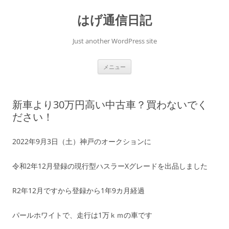
コ
ン
はげ通信日記
テ
ン
ツ
へ
Just another WordPress site
ス
キ
ッ
プ
メニュー
新車より30万円高い中古車？買わないでく
ださい！
2022年9月3日（土）神戸のオークションに
令和2年12月登録の現行型ハスラーXグレードを出品しました
R2年12月ですから登録から1年9カ月経過
パールホワイトで、走行は1万ｋｍの車です