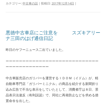
カテゴリー:
中古車の話
| 投稿日:
2017年12月14日
|
悪徳中古車店にご注意を スズキアリー
ナ三田のはげ通信日記
昨日のヤフーニュース二出ていました。
ーーーーーーーーーーーーーーーーーーーーーーーーーーーー
ーーーーーーーーーーーーー
中古車販売店のガリバーを運営するＩＤＯＭ（イドム）が、軽
自動車専門店「ガリバーミニクル」の商品を紹介する新聞折り
込み広告で不当な表示をしていたとして、消費者庁は８日、景
品表示法違反（有利誤認）で、同社に再発防止などを求める措
置命令を出した。