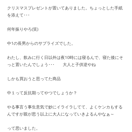
クリスマスプレゼントが置いてありました。ちょっとした手紙
を添えて･･･
何年振りやろ(笑)
中1の長男からのサプライズでした。
わたし、飲みに行く日以外は夜10時には寝るんで、寝た後にそ
っと置いたんでしょう･･･ 大人と子供逆やね
しかも買おうと思ってた商品
中１って反抗期ってやつでしょうか？
やる事言う事生意気で妙にイライラしてて、よくケンカもする
んですが親が思う以上に大人になっていきよるんやなぁ～
って思いました。