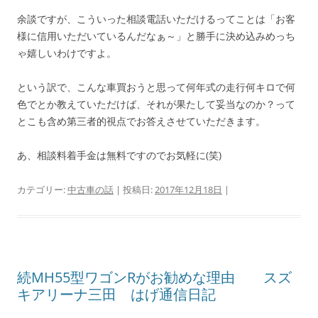
余談ですが、こういった相談電話いただけるってことは「お客
様に信用いただいているんだなぁ～」と勝手に決め込みめっち
ゃ嬉しいわけですよ。
という訳で、こんな車買おうと思って何年式の走行何キロで何
色でとか教えていただけば、それが果たして妥当なのか？って
とこも含め第三者的視点でお答えさせていただきます。
あ、相談料着手金は無料ですのでお気軽に(笑)
カテゴリー:
中古車の話
| 投稿日:
2017年12月18日
|
続MH55型ワゴンRがお勧めな理由 スズ
キアリーナ三田 はげ通信日記