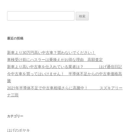
検
索:
最近の投稿
新車より30万円高い中古車？買わないでください！
車検受け前にハスラーは乗換えがお得な理由 高額査定
新車より高い中古車を仕入れている業者は？ はげ通信日記
今中古車を買ってはいけません！ 半導体不足からの中古車価格高
騰
2021年半導体不足で中古車相場さらに高騰中！ スズキアリー
ナ三田
カテゴリー
はげのボヤキ