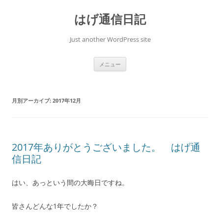
コ
ン
はげ通信日記
テ
ン
ツ
へ
Just another WordPress site
ス
キ
ッ
プ
メニュー
月別アーカイブ:
2017年12月
2017年ありがとうございました。 はげ通
信日記
はい、あっという間の大晦日ですね。
皆さんどんな1年でしたか？