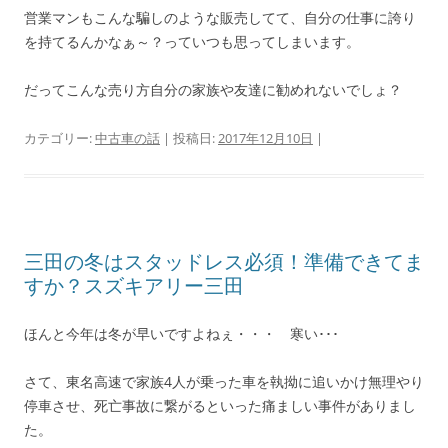
営業マンもこんな騙しのような販売してて、自分の仕事に誇り
を持てるんかなぁ～？っていつも思ってしまいます。
だってこんな売り方自分の家族や友達に勧めれないでしょ？
カテゴリー:
中古車の話
| 投稿日:
2017年12月10日
|
三田の冬はスタッドレス必須！準備できてま
すか？スズキアリー三田
ほんと今年は冬が早いですよねぇ・・・ 寒い･･･
さて、東名高速で家族4人が乗った車を執拗に追いかけ無理やり
停車させ、死亡事故に繋がるといった痛ましい事件がありまし
た。