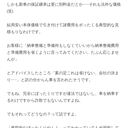
しかも新車の保証継承は更に別料金だとか･･･それも法外な価格
(笑)
結局安い本体価格で引き付けて諸費用をボったくる典型的な見
積もりなわけです。
お客様に「納車整備と準備何もしなくていいから納車整備費用
と準備費用を省くように言ってみてください。たぶん応じませ
んが」
とアドバイスしたところ「案の定これは省けない、会社の決ま
り･･･」と訳の分からん事を言われたそうです。
でもね、完全にぼったくりですが違法ではないし、車を納車す
るわけですから詐欺でもないんですよね。
でもそれってどうなの？って話ですよ。
「典型的なぼったくりやん！」ってわかっていても全国探して