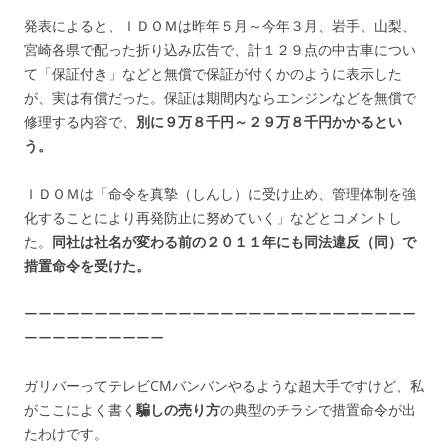
発表によると、ＩＤＯＭは昨年５月～今年３月、岩手、山梨、
宮崎各県で配った折り込み広告で、計１２９点の中古車につい
て「保証付き」などと無償で保証が付くかのように表示した
が、実は有償だった。保証は期間内ならエンジンなどを無償で
修理する内容で、
別に９万８千円～２９万８千円かかるとい
う。
ＩＤＯＭは「命令を真摯（しんし）に受け止め、管理体制を強
化することにより再発防止に努めていく」などとコメントし
た。
同社は社名が変わる前の２０１１年にも同法違反（同）で
措置命令を受けた。
ーーーーーーーーーーーーーーーーーーーーーーーーーーーー
ーーーーーーーーーー
ガリバーってテレビCMバンバンやるような超大手ですけど、私
がここによく書く
騙しの売り方
の典型のチラシで措置命令が出
たわけです。