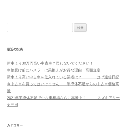
検
索:
最近の投稿
新車より30万円高い中古車？買わないでください！
車検受け前にハスラーは乗換えがお得な理由 高額査定
新車より高い中古車を仕入れている業者は？ はげ通信日記
今中古車を買ってはいけません！ 半導体不足からの中古車価格高
騰
2021年半導体不足で中古車相場さらに高騰中！ スズキアリー
ナ三田
カテゴリー