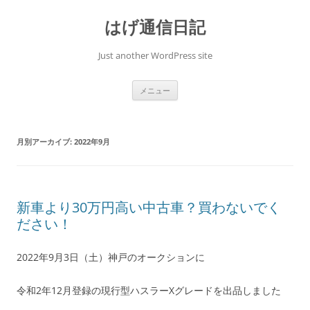
コ
ン
はげ通信日記
テ
ン
ツ
へ
Just another WordPress site
ス
キ
ッ
プ
メニュー
月別アーカイブ:
2022年9月
新車より30万円高い中古車？買わないでく
ださい！
2022年9月3日（土）神戸のオークションに
令和2年12月登録の現行型ハスラーXグレードを出品しました